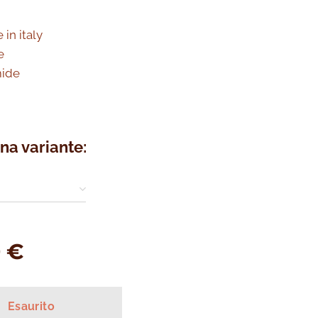
in italy
e
mide
n
na variante:
0
€
Esaurito