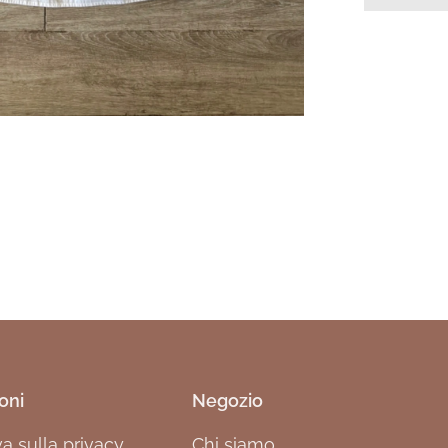
oni
Negozio
va sulla privacy
Chi siamo