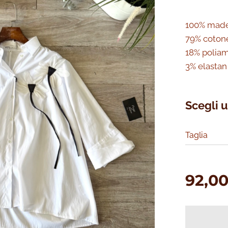
100% made 
79% coton
18% polia
3% elasta
Scegli u
Taglia
92,0