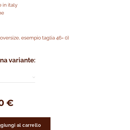
in italy
ne
a oversize, esempio taglia 46= 0)
na variante:
0
€
giungi al carrello