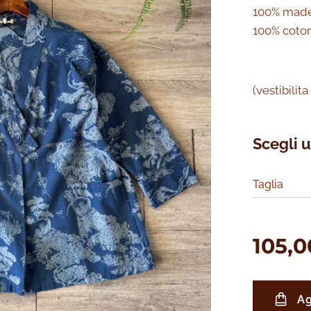
100% made 
100% coto
(vestibilit
Scegli u
Taglia
105,0
Ag