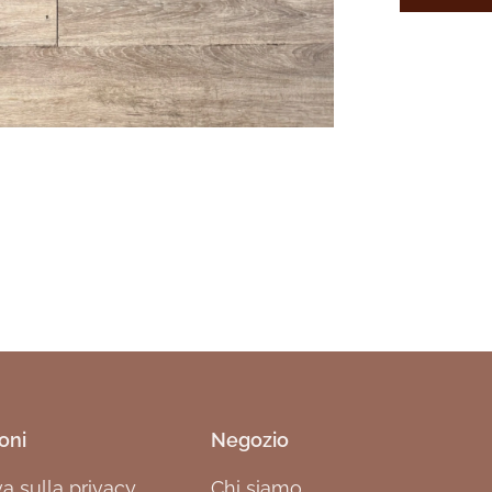
oni
Negozio
va sulla privacy
Chi siamo