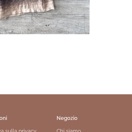
oni
Negozio
va sulla privacy
Chi siamo