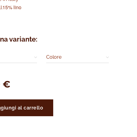
15% lino
l
na variante:
Colore
0
€
giungi al carrello