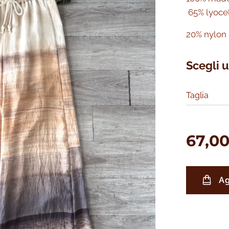
65% lyocel
20% nylon
Scegli u
Taglia
67,0
Ag